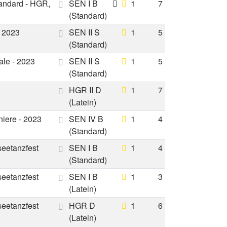
andard - HGR,
SEN I B
1
7
(Standard)
- 2023
SEN II S
1
5
(Standard)
ale - 2023
SEN II S
1
5
(Standard)
HGR II D
1
7
(Latein)
niere - 2023
SEN IV B
1
4
(Standard)
seetanzfest
SEN I B
1
4
(Standard)
seetanzfest
SEN I B
1
3
(Latein)
seetanzfest
HGR D
1
6
(Latein)