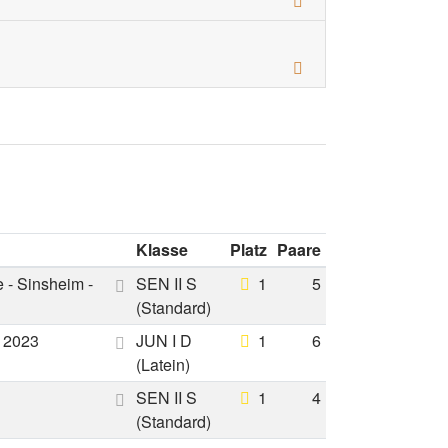
Klasse
Platz
Paare
 - Sinsheim -
SEN II S
1
5
(Standard)
- 2023
JUN I D
1
6
(Latein)
SEN II S
1
4
(Standard)