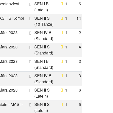
seetanzfest
SEN I B
1
5
(Latein)
AS II S Kombi
SEN II S
1
14
(10 Tänze)
 März 2023
SEN IV B
1
2
(Standard)
 März 2023
SEN II S
1
4
(Standard)
 März 2023
SEN I B
1
2
(Standard)
 März 2023
SEN IV B
1
3
(Standard)
 März 2023
SEN II S
1
6
(Latein)
ein - MAS I-
SEN II S
1
5
(Latein)