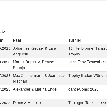
atz
um
Paar
Turnier
0.2023
Johannes Kreuzer & Lara
18. Heilbronner Tanzs
Angelelli
Trophy
9.2023
Marius Dupski & Denise
Lech Tanz Festival - 2
Spanja
7.2023
Max Zimmermann & Jeannette
Trophy Baden-Würtem
Nischan
7.2023
Alexander & Marina Engel
danceComp 2023
6.2023
Dieter & Annette
Tübingen Tanzt - 2023