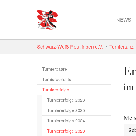
NEWS
Zum Hauptinhalt springen
Sie sind hier:
Schwarz-Weiß Reutlingen e.V.
Turniertanz
Er
Turnierpaare
Turnierberichte
im
Turniererfolge
Turniererfolge 2026
Turniererfolge 2025
Meis
Turniererfolge 2024
Seb
(current)
Turniererfolge 2023