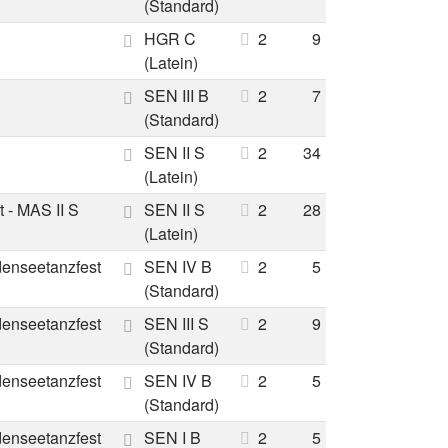
(Standard)
HGR C
2
9
(Latein)
SEN III B
2
7
(Standard)
SEN II S
2
34
(Latein)
 - MAS II S
SEN II S
2
28
(Latein)
denseetanzfest
SEN IV B
2
5
(Standard)
denseetanzfest
SEN III S
2
9
(Standard)
denseetanzfest
SEN IV B
2
5
(Standard)
denseetanzfest
SEN I B
2
5