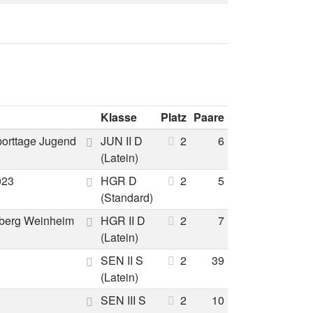
Klasse
Platz
Paare
porttage Jugend
JUN II D
2
6
(Latein)
023
HGR D
2
5
(Standard)
berg Weinheim
HGR II D
2
7
(Latein)
SEN II S
2
39
(Latein)
SEN III S
2
10