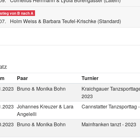
09.
Cornelius Herrmann & Lydia Borengässer
(Latein)
stieg von B nach A
07.
Holm Weiss & Barbara Teufel-Krischke
(Standard)
atz
um
Paar
Turnier
1.2023
Bruno & Monika Bohn
Kraichgauer Tanzsporttage
2023
1.2023
Johannes Kreuzer & Lara
Cannstatter Tanzsporttag 
Angelelli
0.2023
Bruno & Monika Bohn
Mainfranken tanzt - 2023