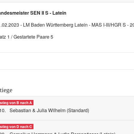
ndesmeister SEN II S - Latein
.02.2023 - LM Baden Württemberg Latein - MAS I-III/HGR S - 2
atz 1 / Gestartete Paare 5
tiege
stieg von B nach A
10.
Sebastian & Julia Wilhelm
(Standard)
stieg von D nach C