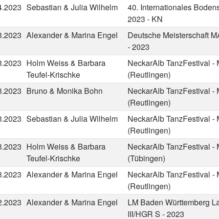
4.2023
Sebastian & Julia Wilhelm
40. Internationales Boden
2023 - KN
3.2023
Alexander & Marina Engel
Deutsche Meisterschaft M
- 2023
3.2023
Holm Weiss & Barbara
NeckarAlb TanzFestival -
Teufel-Krischke
(Reutlingen)
3.2023
Bruno & Monika Bohn
NeckarAlb TanzFestival -
(Reutlingen)
3.2023
Sebastian & Julia Wilhelm
NeckarAlb TanzFestival -
(Reutlingen)
3.2023
Holm Weiss & Barbara
NeckarAlb TanzFestival -
Teufel-Krischke
(Tübingen)
3.2023
Alexander & Marina Engel
NeckarAlb TanzFestival -
(Reutlingen)
2.2023
Alexander & Marina Engel
LM Baden Württemberg Lat
III/HGR S - 2023