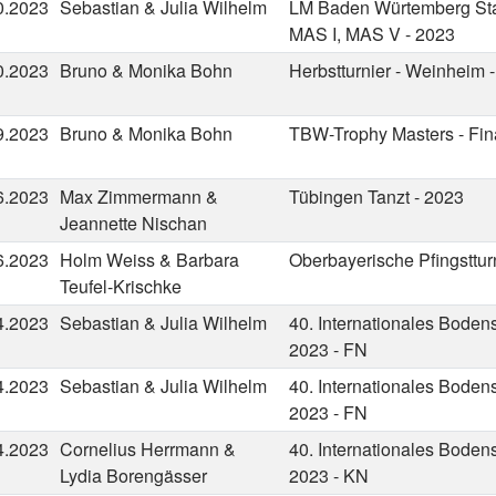
0.2023
Sebastian & Julia Wilhelm
LM Baden Würtemberg St
MAS I, MAS V - 2023
0.2023
Bruno & Monika Bohn
Herbstturnier - Weinheim 
9.2023
Bruno & Monika Bohn
TBW-Trophy Masters - Fin
6.2023
Max Zimmermann &
Tübingen Tanzt - 2023
Jeannette Nischan
6.2023
Holm Weiss & Barbara
Oberbayerische Pfingsttur
Teufel-Krischke
4.2023
Sebastian & Julia Wilhelm
40. Internationales Boden
2023 - FN
4.2023
Sebastian & Julia Wilhelm
40. Internationales Boden
2023 - FN
4.2023
Cornelius Herrmann &
40. Internationales Boden
Lydia Borengässer
2023 - KN