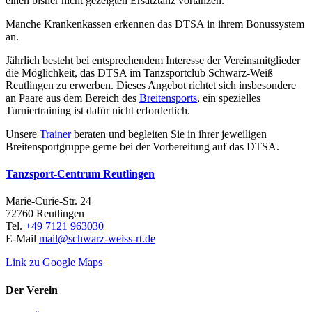
einen bisher nicht gezeigten Ersatztanz vortanzen.
Manche Krankenkassen erkennen das DTSA in ihrem Bonussystem
an.
Jährlich besteht bei entsprechendem Interesse der Vereinsmitglieder
die Möglichkeit, das DTSA im Tanzsportclub Schwarz-Weiß
Reutlingen zu erwerben. Dieses Angebot richtet sich insbesondere
an Paare aus dem Bereich des
Breitensports
, ein spezielles
Turniertraining ist dafür nicht erforderlich.
Unsere
Trainer
beraten und begleiten Sie in ihrer jeweiligen
Breitensportgruppe gerne bei der Vorbereitung auf das DTSA.
Tanzsport-Centrum Reutlingen
Marie-Curie-Str. 24
72760 Reutlingen
Tel.
+49 7121 963030
E-Mail
mail
@
schwarz-weiss-rt.de
Link zu Google Maps
Der Verein