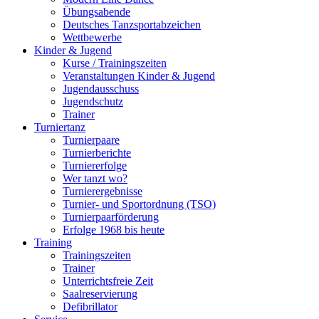
Übungsabende
Deutsches Tanzsportabzeichen
Wettbewerbe
Kinder & Jugend
Kurse / Trainingszeiten
Veranstaltungen Kinder & Jugend
Jugendausschuss
Jugendschutz
Trainer
Turniertanz
Turnierpaare
Turnierberichte
Turniererfolge
Wer tanzt wo?
Turnierergebnisse
Turnier- und Sportordnung (TSO)
Turnierpaarförderung
Erfolge 1968 bis heute
Training
Trainingszeiten
Trainer
Unterrichtsfreie Zeit
Saalreservierung
Defibrillator