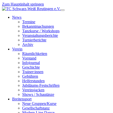
Zum Hauptinhalt springen
News
Termine
Bekanntmachungen
Tanzkurse / Workshops
Veranstaltungsberichte
Turnierberichte
Archiv
Verein
Räumlichkeiten
Vorstand
Infojournal
Geschichte
Trainer:innen
Gebühren
Helferstunden
Jubiläums-Festschriften
Vereinsjacken
Shows / Schautänze
Breitensport
Neue Gruppen/Kurse
Gesellschaftstanz
Modern Line Dance