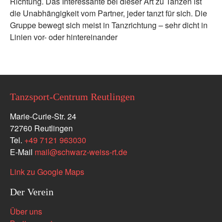
Richtung. Das Interessante bei dieser Art zu Tanzen ist
die Unabhängigkeit vom Partner, jeder tanzt für sich. Die
Gruppe bewegt sich meist in Tanzrichtung – sehr dicht in
Linien vor- oder hintereinander
Tanzsport-Centrum Reutlingen
Marie-Curie-Str. 24
72760 Reutlingen
Tel.
+49 7121 963030
E-Mail
mail
@
schwarz-weiss-rt.de
Link zu Google Maps
Der Verein
Über uns