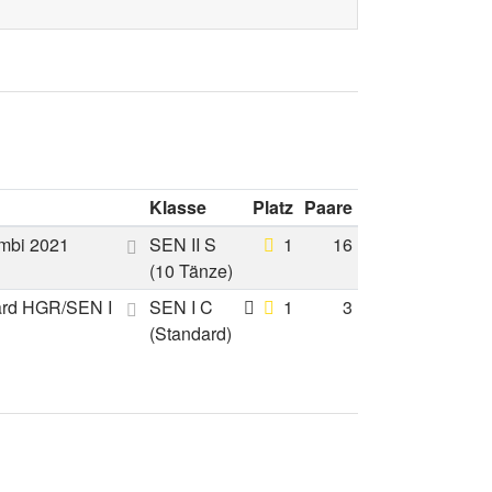
Klasse
Platz
Paare
mbi 2021
SEN II S
1
16
(10 Tänze)
ard HGR/SEN I
SEN I C
1
3
(Standard)