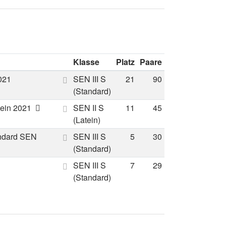
Klasse
Platz
Paare
021
SEN III S
21
90
(Standard)
tein 2021
SEN II S
11
45
(Latein)
ndard SEN
SEN III S
5
30
(Standard)
SEN III S
7
29
(Standard)