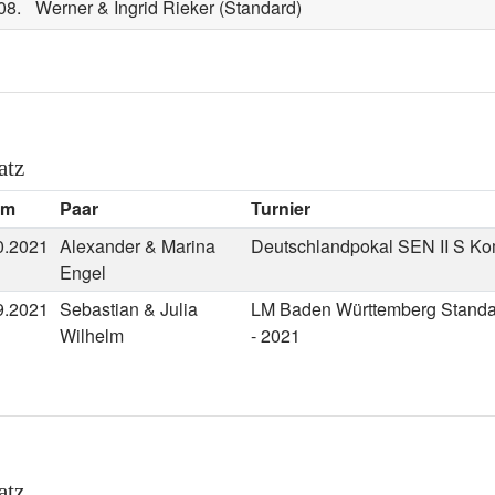
08.
Werner & Ingrid Rieker
(Standard)
atz
um
Paar
Turnier
0.2021
Alexander & Marina
Deutschlandpokal SEN II S Ko
Engel
9.2021
Sebastian & Julia
LM Baden Württemberg Stand
Wilhelm
- 2021
atz