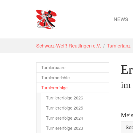
NEWS
Zum Hauptinhalt springen
Sie sind hier:
Schwarz-Weiß Reutlingen e.V.
Turniertanz
Er
Turnierpaare
Turnierberichte
im
Turniererfolge
Turniererfolge 2026
Turniererfolge 2025
Meis
Turniererfolge 2024
Seb
Turniererfolge 2023