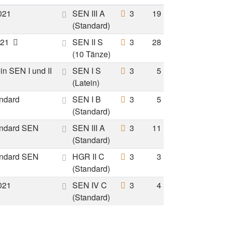
021
SEN III A
3
19
(Standard)
021
SEN II S
3
28
(10 Tänze)
n SEN I und II
SEN I S
3
5
(Latein)
ndard
SEN I B
3
5
(Standard)
andard SEN
SEN III A
3
11
(Standard)
andard SEN
HGR II C
3
3
(Standard)
021
SEN IV C
3
4
(Standard)