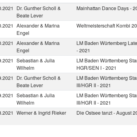
0.2021
Dr. Gunther Scholl &
Mainhattan Dance Days - 2
Beate Lever
0.2021
Alexander & Marina
Weltmeisterschaft Kombi 2
Engel
0.2021
Alexander & Marina
LM Baden Würtemberg Latei
Engel
- 2021
9.2021
Sebastian & Julia
LM Baden Württemberg Sta
Wilhelm
HGR/SEN I - 2021
9.2021
Dr. Gunther Scholl &
LM Baden Württemberg St
Beate Lever
III/HGR II - 2021
9.2021
Sebastian & Julia
LM Baden Württemberg St
Wilhelm
III/HGR II - 2021
8.2021
Werner & Ingrid Rieker
Die Ostsee tanzt - August 2