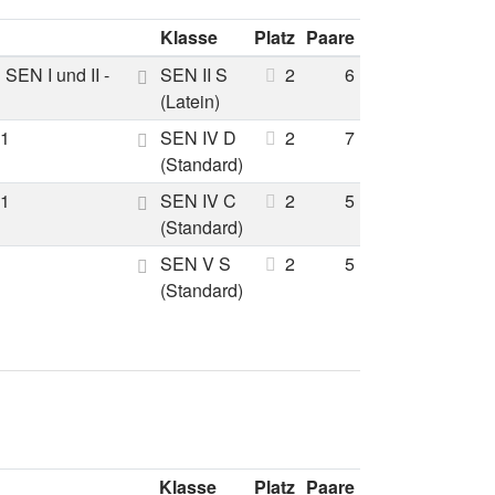
Klasse
Platz
Paare
SEN I und II -
SEN II S
2
6
(Latein)
21
SEN IV D
2
7
(Standard)
21
SEN IV C
2
5
(Standard)
SEN V S
2
5
(Standard)
Klasse
Platz
Paare