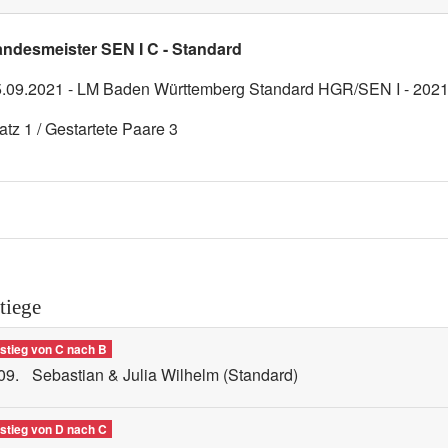
andesmeister SEN I C - Standard
.09.2021 - LM Baden Württemberg Standard HGR/SEN I - 202
atz 1 / Gestartete Paare 3
tiege
stieg von C nach B
09.
Sebastian & Julia Wilhelm
(Standard)
stieg von D nach C