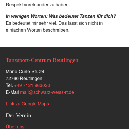
Respekt voreinander zu haben.
In wenigen Worten: Was bedeutet Tanzen für dich?
Es bedeutet mir sehr viel. Das lässt sich nicht in
einfachen Worten beschreiben.
Tanzsport-Centrum Reutlingen
Marie-Curie-Str. 24
72760 Reutlingen
Tel.
+49 7121 963030
E-Mail
mail
@
schwarz-weiss-rt.de
Link zu Google Maps
Der Verein
Über uns