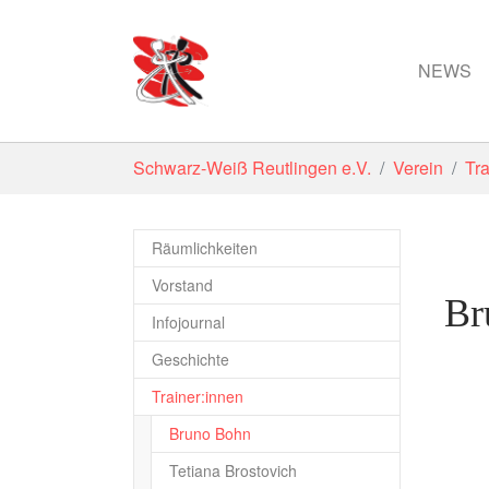
NEWS
Zum Hauptinhalt springen
Sie sind hier:
Schwarz-Weiß Reutlingen e.V.
Verein
Tra
Räumlichkeiten
Vorstand
Br
Infojournal
Geschichte
Trainer:innen
(current)
Bruno Bohn
Tetiana Brostovich