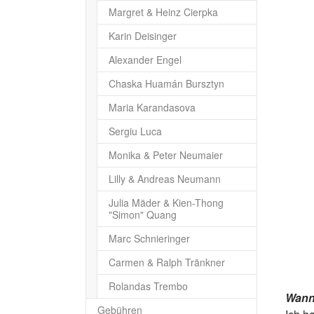
Margret & Heinz Cierpka
Karin Deisinger
Alexander Engel
Chaska Huamán Bursztyn
Maria Karandasova
Sergiu Luca
Monika & Peter Neumaier
Lilly & Andreas Neumann
Julia Mäder & Kien-Thong
"Simon" Quang
Marc Schnieringer
Carmen & Ralph Tränkner
Rolandas Trembo
Wann
Gebühren