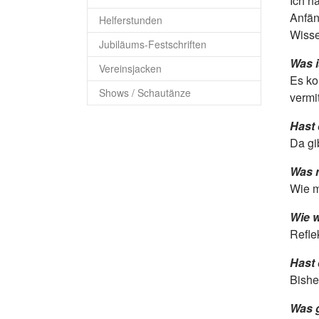
Ich h
Anfän
Helferstunden
Wisse
Jubiläums-Festschriften
Was i
Vereinsjacken
Es ko
Shows / Schautänze
vermit
Hast 
Da gib
Was n
Wie m
Wie w
Refle
Hast 
Bishe
Was g