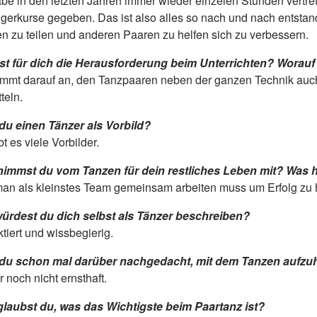
abe in den letzten Jahren immer wieder einzelen Stunden vertr
gerkurse gegeben. Das ist also alles so nach und nach entstan
n zu teilen und anderen Paaren zu helfen sich zu verbessern.
st für dich die Herausforderung beim Unterrichten? Worau
mmt darauf an, den Tanzpaaren neben der ganzen Technik au
teln.
du einen Tänzer als Vorbild?
t es viele Vorbilder.
immst du vom Tanzen für dein restliches Leben mit? Was 
an als kleinstes Team gemeinsam arbeiten muss um Erfolg zu
ürdest du dich selbst als Tänzer beschreiben?
ktiert und wissbegierig.
du schon mal darüber nachgedacht, mit dem Tanzen auf­z
r noch nicht ernsthaft.
laubst du, was das Wichtigste beim Paartanz ist?