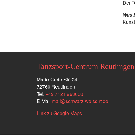
Der T
Was b
Kunst
Tanzsport-Centrum Reutlingen
Marie-Curie-Str. 24
72760 Reutlingen
Tel.
+49 7121 963030
E-Mail
mail
@
schwarz-weiss-rt.de
Link zu Google Maps