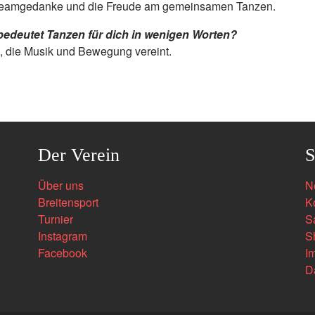
eamgedanke und die Freude am gemeinsamen Tanzen.
edeutet Tanzen für dich in wenigen Worten?
, die Musik und Bewegung vereint.
Der Verein
S
Über uns
N
Breitensport
K
Turnier
S
Instagram
S
Facebook
I
D