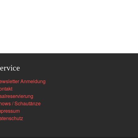
ervice
ewsletter Anmeldung
ontakt
aalreservierung
hows / Schautänze
mpressum
atenschutz