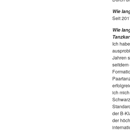
Wie lang
Seit 201
Wie lan
Tanzkar
Ich habe
ausprobi
Jahren s
seitdem 
Formatio
Paartan
erfolgre
ich mich
Schwarz
Standard
der B-Kl
der höch
internat