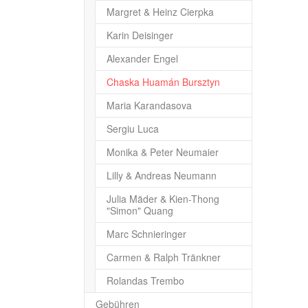
Margret & Heinz Cierpka
Karin Deisinger
Alexander Engel
(current)
Chaska Huamán Bursztyn
Maria Karandasova
Sergiu Luca
Monika & Peter Neumaier
Lilly & Andreas Neumann
Julia Mäder & Kien-Thong
"Simon" Quang
Marc Schnieringer
Carmen & Ralph Tränkner
Rolandas Trembo
Gebühren