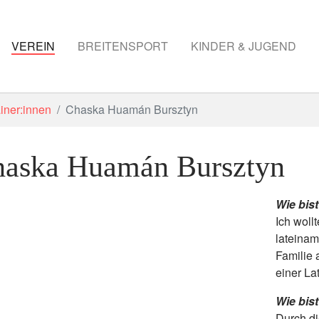
VEREIN
BREITENSPORT
KINDER & JUGEND
iner:innen
Chaska Huamán Bursztyn
aska Huamán Bursztyn
Wie bis
Ich woll
lateinam
Familie 
einer La
Wie bis
Durch d