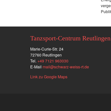
verge
Publi
Tanzsport-Centrum Reutlingen
Marie-Curie-Str. 24
72760 Reutlingen
Tel.
+49 7121 963030
E-Mail
mail
@
schwarz-weiss-rt.de
Link zu Google Maps