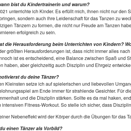
wann bist du Kindertrainerin und warum?
2021 unterrichte ich Kinder. Es erfüllt mich, ihnen nicht nur d
bringen, sondern auch ihre Leidenschaft für das Tanzen zu wecke
izigen Tänzern zu formen, die nicht nur Freude am Tanzen habe
rnieren erfolgreich zu sein.
st die Herausforderung beim Unterrichten von Kindern? 
der größten Herausforderungen ist, dass nicht immer alles nach
ennoch ist es entscheidend, eine Balance zwischen Spaß und St
n haben, aber gleichzeitig auch Disziplin und Ehrgeiz entwicke
otivierst du deine Tänzer?
en Kleinsten setze ich auf spielerischen und liebevollen Umgan
elohnungsspiel am Ende immer für strahlende Gesichter. Für die 
menhalt und die Disziplin stärken. Sollte es da mal haken, end
 intensiven Fitness-Workout. So stelle ich sicher, dass Diszip
leiner Nebeneffekt wird der Körper durch die Übungen für das T
du einen Tänzer als Vorbild?