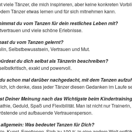
bt viele Tänzer, die mich inspirieren, aber keine konkreten Vorb
edem Tänzer etwas lernen und für sich mitnehmen kann.
immst du vom Tanzen für dein restliches Leben mit?
tvertrauen und viele schöne Erlebnisse.
hast du vom Tanzen gelernt?
plin, Selbstbewusstsein, Vertrauen und Mut.
ürdest du dich selbst als Tänzerin beschreiben?
selbstkritisch, exakt und powervoll.
du schon mal darüber nachgedacht, mit dem Tanzen auf­z
lich, ich denke, dass jeder Tänzer diesen Gedanken im Laufe sei
st Deiner Meinung nach das Wichtigste beim Kindertraini
thie, Geduld, Spaß und Flexibilität. Man ist nicht nur Trainer
tröstende und aufbauende Vertrauensperson.
allgemein: Was bedeutet Tanzen für Dich?
ie, Kunst, Emotionen. Sich zu 100 % in eine andere Welt entfü