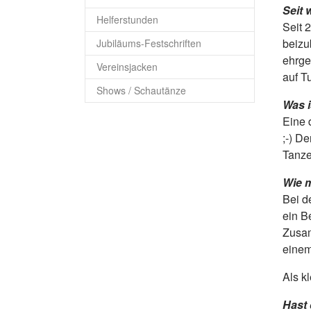
Seit 
Helferstunden
Seit 
beizu
Jubiläums-Festschriften
ehrge
Vereinsjacken
auf Tu
Shows / Schautänze
Was i
Eine 
;-) D
Tanze
Wie m
Bei d
ein B
Zusam
einem
Als k
Hast 