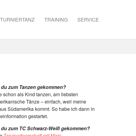
TURNIERTANZ
TRAINING
SERVICE
t du zum Tanzen ge­kommen?
te schon als Kind tanzen, am liebsten
erikanische Tänze – einfach, weil meine
aus Südamerika kommt. So habe ich dann in
teinformation gestartet.
t du zum TC Schwarz-Weiß gekommen?
ie
Tanzpartnerschaft mit Marc
.