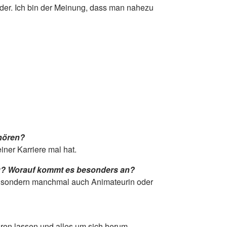
ilder. Ich bin der Meinung, dass man nahezu
uhören?
ner Karriere mal hat.
ng? Worauf kommt es besonders an?
in, sondern manchmal auch Animateurin oder
hren lassen und alles um sich herum