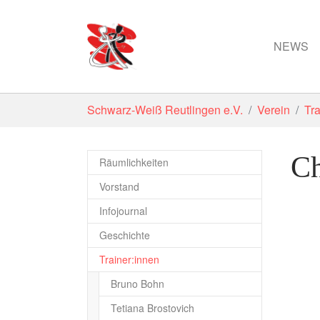
NEWS
Zum Hauptinhalt springen
Sie sind hier:
Schwarz-Weiß Reutlingen e.V.
Verein
Tra
Ch
Räumlichkeiten
Vorstand
Infojournal
Geschichte
Trainer:innen
Bruno Bohn
Tetiana Brostovich