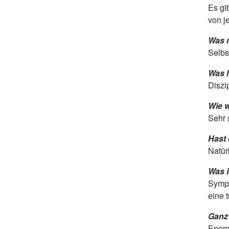
Es gi
von j
Was n
Selbs
Was 
Diszi
Wie w
Sehr 
Hast 
Natür
Was i
Sympa
eine 
Ganz 
Energ