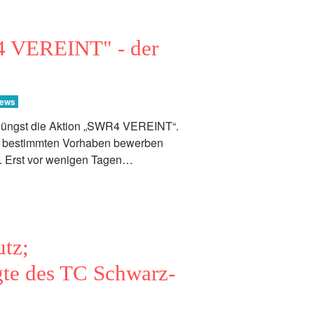
 VEREINT" - der
ews
jüngst die Aktion „SWR4 VEREINT“.
em bestimmten Vorhaben bewerben
. Erst vor wenigen Tagen…
tz;
gte des TC Schwarz-