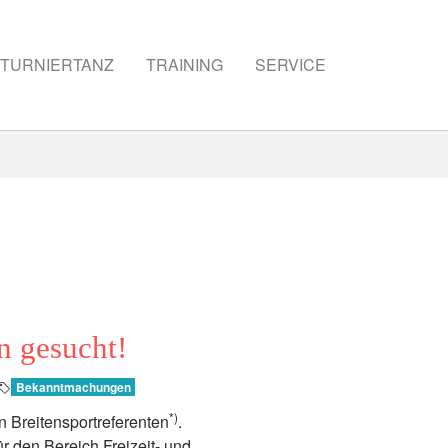
TURNIERTANZ
TRAINING
SERVICE
in gesucht!
Bekanntmachungen
*)
n Breitensportreferenten
.
ür den Bereich Freizeit- und