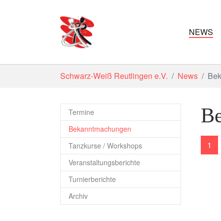
NEWS
Zum Hauptinhalt springen
Sie sind hier:
Schwarz-Weiß Reutlingen e.V.
News
Bek
B
Termine
(current)
Bekanntmachungen
1
Tanzkurse / Workshops
Veranstaltungsberichte
Turnierberichte
Archiv