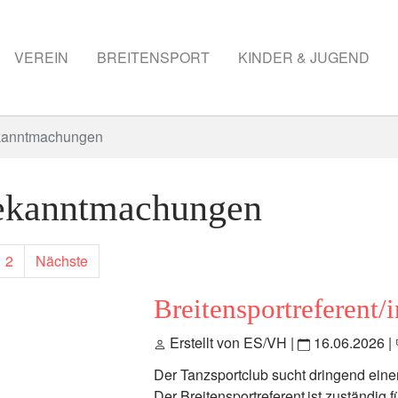
VEREIN
BREITENSPORT
KINDER & JUGEND
anntmachungen
ekanntmachungen
2
Nächste
Breitensportreferent/
Erstellt von ES/VH |
16.06.2026
|
Der Tanzsportclub sucht dringend eine
Der Breitensportreferent
ist zuständig f