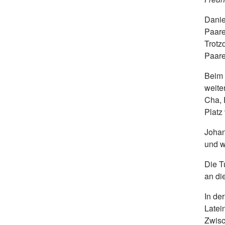
Danie
Paare
Trotz
Paare
Beim 
weite
Cha, 
Platz
Johan
und w
Die T
an di
In de
Latei
Zwisc