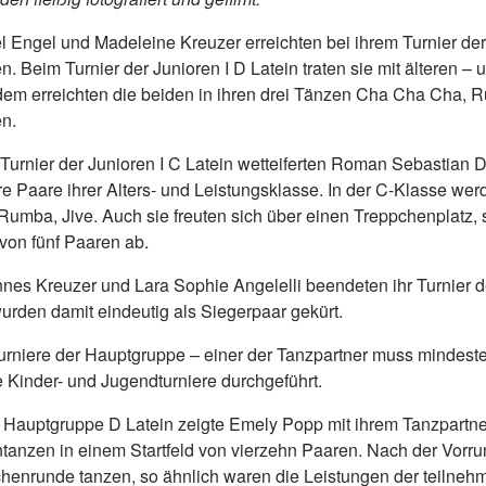
l Engel und Madeleine Kreuzer erreichten bei ihrem Turnier der Ki
n. Beim Turnier der Junioren I D Latein traten sie mit älteren 
dem erreichten die beiden in ihren drei Tänzen Cha Cha Cha, R
n.
Turnier der Junioren I C Latein wetteiferten Roman Sebastian
re Paare ihrer Alters- und Leistungsklasse. In der C-Klasse w
Rumba, Jive. Auch sie freuten sich über einen Treppchenplatz, 
 von fünf Paaren ab.
nes Kreuzer und Lara Sophie Angelelli beendeten ihr Turnier d
urden damit eindeutig als Siegerpaar gekürt.
urniere der Hauptgruppe – einer der Tanzpartner muss mindeste
e Kinder- und Jugendturniere durchgeführt.
r Hauptgruppe D Latein zeigte Emely Popp mit ihrem Tanzpartne
ntanzen in einem Startfeld von vierzehn Paaren. Nach der Vorrund
henrunde tanzen, so ähnlich waren die Leistungen der teilneh