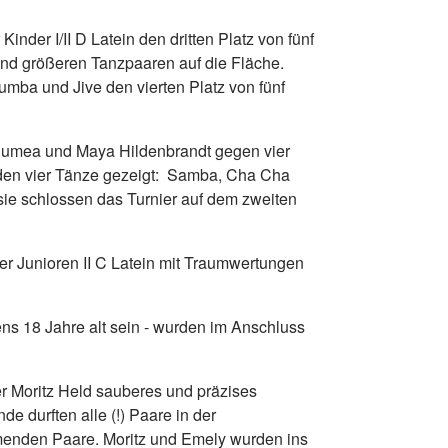
nder I/II D Latein den dritten Platz von fünf
– und größeren Tanzpaaren auf die Fläche.
umba und Jive den vierten Platz von fünf
 Dumea und Maya Hildenbrandt gegen vier
erden vier Tänze gezeigt: Samba, Cha Cha
sie schlossen das Turnier auf dem zweiten
er Junioren II C Latein mit Traumwertungen
ns 18 Jahre alt sein - wurden im Anschluss
r Moritz Held sauberes und präzises
e durften alle (!) Paare in der
menden Paare. Moritz und Emely wurden ins