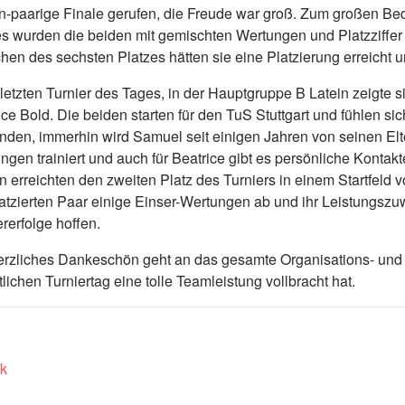
n-paarige Finale gerufen, die Freude war groß. Zum großen 
s wurden die beiden mit gemischten Wertungen und Platzziffer 
chen des sechsten Platzes hätten sie eine Platzierung erreicht u
letzten Turnier des Tages, in der Hauptgruppe B Latein zeigte 
ice Bold. Die beiden starten für den TuS Stuttgart und fühlen s
nden, immerhin wird Samuel seit einigen Jahren von seinen El
ingen trainiert und auch für Beatrice gibt es persönliche Kont
n erreichten den zweiten Platz des Turniers in einem Startfeld
latzierten Paar einige Einser-Wertungen ab und ihr Leistungszu
ererfolge hoffen.
erzliches Dankeschön geht an das gesamte Organisations- und 
tlichen Turniertag eine tolle Teamleistung vollbracht hat.
k