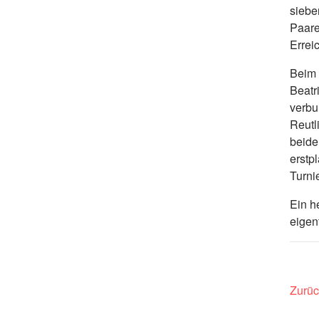
siebe
Paare
Errei
Beim 
Beatr
verbu
Reutl
beide
erstp
Turni
Ein h
eigen
Zurüc