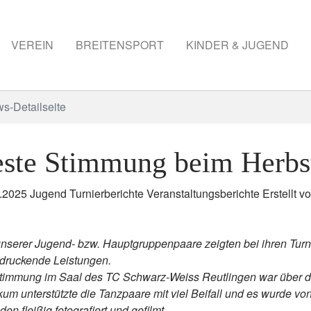
VEREIN
BREITENSPORT
KINDER & JUGEND
s-Detailseite
ste Stimmung beim Herbst
0.2025
Jugend Turnierberichte Veranstaltungsberichte
Erstellt v
unserer Jugend- bzw. Hauptgruppenpaare zeigten bei ihren Tur
druckende Leistungen.
timmung im Saal des TC Schwarz-Weiss Reutlingen war über d
kum unterstützte die Tanzpaare mit viel Beifall und es wurde v
en fleißig fotografiert und gefilmt.