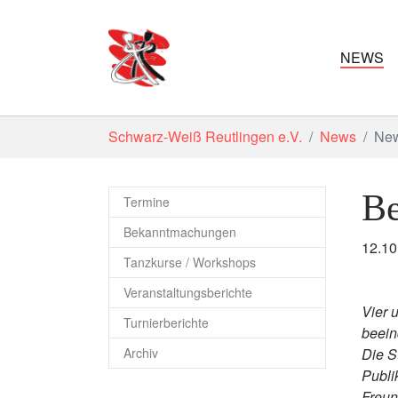
NEWS
Zum Hauptinhalt springen
Sie sind hier:
Schwarz-Weiß Reutlingen e.V.
News
New
Be
Termine
Bekanntmachungen
12.1
Tanzkurse / Workshops
Veranstaltungsberichte
Vier 
Turnierberichte
beein
Archiv
Die S
Publi
Freund