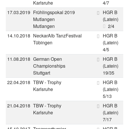
Karlsruhe
4/7
17.03.2019
Frühlingspokal 2019
HGR B
Mutlangen
(Latein)
Mutlangen
2/4
14.10.2018
NeckarAlb TanzFestival
HGR B
Tübingen
(Latein)
4/5
11.08.2018
German Open
HGR B
Championships
(Latein)
Stuttgart
19/35
22.04.2018
TBW - Trophy
HGR B
Karlsruhe
(Latein)
5/13
21.04.2018
TBW - Trophy
HGR B
Karlsruhe
(Latein)
7/17
15.10.2017
Tanzsportturnier
HGR B