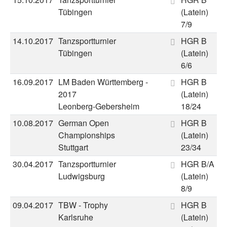
Tübingen
(Latein)
7/9
14.10.2017
Tanzsportturnier
HGR B
Tübingen
(Latein)
6/6
16.09.2017
LM Baden Württemberg -
HGR B
2017
(Latein)
Leonberg-Gebersheim
18/24
10.08.2017
German Open
HGR B
Championships
(Latein)
Stuttgart
23/34
30.04.2017
Tanzsportturnier
HGR B/A
Ludwigsburg
(Latein)
8/9
09.04.2017
TBW - Trophy
HGR B
Karlsruhe
(Latein)