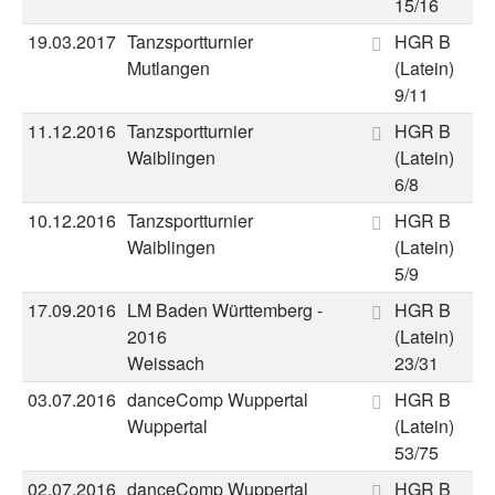
15/16
19.03.2017
Tanzsportturnier
HGR B
Mutlangen
(Latein)
9/11
11.12.2016
Tanzsportturnier
HGR B
Waiblingen
(Latein)
6/8
10.12.2016
Tanzsportturnier
HGR B
Waiblingen
(Latein)
5/9
17.09.2016
LM Baden Württemberg -
HGR B
2016
(Latein)
Weissach
23/31
03.07.2016
danceComp Wuppertal
HGR B
Wuppertal
(Latein)
53/75
02.07.2016
danceComp Wuppertal
HGR B