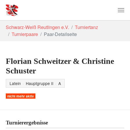
Zum Hauptinhalt springen
Sie sind hier:
Schwarz-Weiß Reutlingen e.V.
Turniertanz
Turnierpaare
Paar-Detailseite
Florian Schweitzer & Christine
Schuster
Latein
·
Hauptgruppe II
·
A
nicht mehr aktiv
Turnierergebnisse